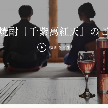
焼酎「千紫萬紅天」の
動画を再生