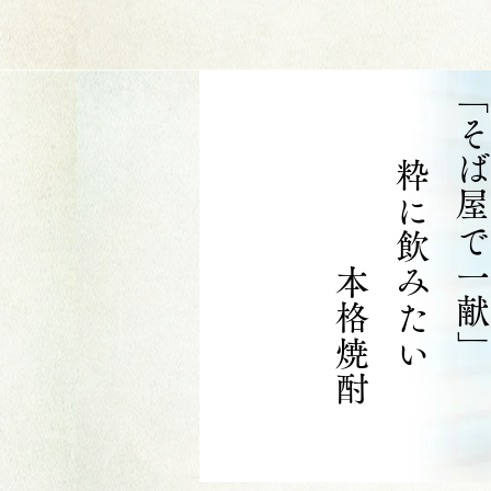
本格焼酎
​ 粋に飲みたい
「そば屋で一献」