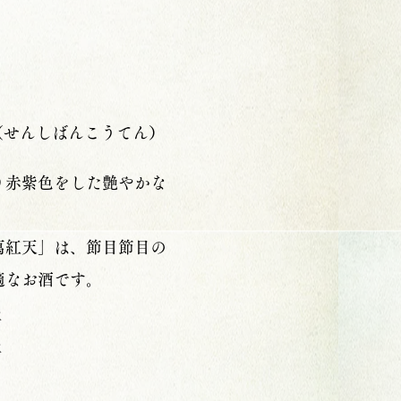
​（せんしばんこうてん）
り赤紫色をした艶やかな
萬紅天」は、節目節目の
適なお酒です。
本
本