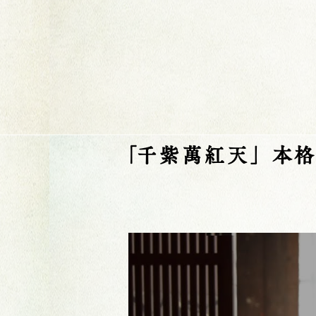
​「千紫萬紅天」本