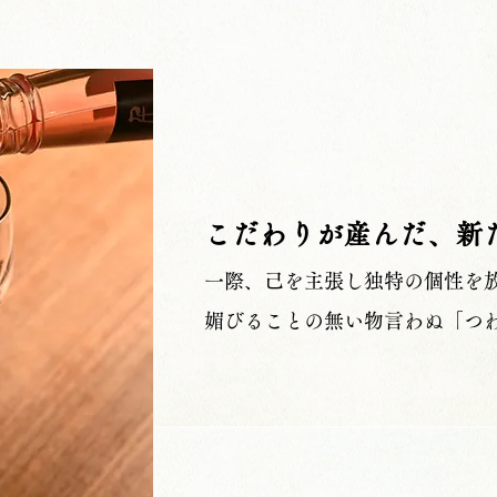
こだわりが産んだ、新
一際、己を主張し独特の個性を
​媚びることの無い物言わぬ「つ